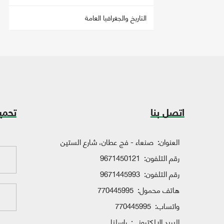
التاريخ والجغرافيا العامة
اتصل بنا
تحمي
العنوان:
صنعاء - فج عطان، شارع الستين
رقم التلفون:
9671450121
رقم التلفون:
9671445993
هاتف محمول:
770445995
واتساب:
770445995
البريد الإلكتروني:
راسلنا