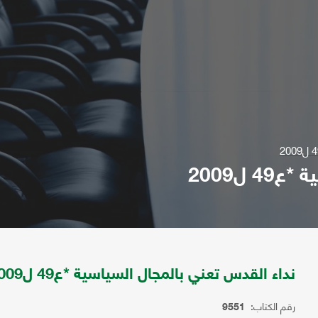
 ل2009
نداء القدس تعني بالمجال السياسية *ع49 ل2009
رقم الكتاب:
9551