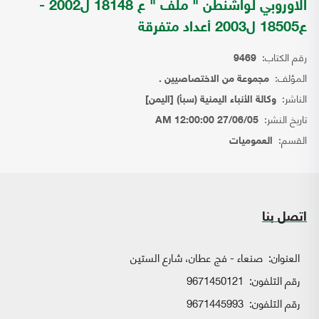
الاوروبي لواشنطن " ملف " ع 18148 ل2002 -
ع18505 ل2003 أعداد متفرقة
رقم الكتاب:
9469
المؤلف:
مجموعة من الاختصاصيين .
الناشر:
وكالة الأنباء اليمنية (سبأ) [اليمن]
تاريخ النشر:
27/06/05 12:00:00 AM
القسم:
العموميات
اتصل بنا
العنوان:
صنعاء - فج عطان، شارع الستين
رقم التلفون:
9671450121
رقم التلفون:
9671445993