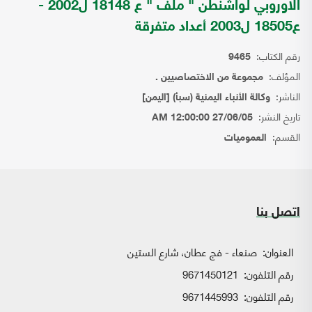
الاوروبي لواشنطن " ملف " ع 18148 ل2002 -
ع18505 ل2003 أعداد متفرقة
رقم الكتاب:
9465
المؤلف:
مجموعة من الاختصاصيين .
الناشر:
وكالة الأنباء اليمنية (سبأ) [اليمن]
تاريخ النشر:
27/06/05 12:00:00 AM
القسم:
العموميات
اتصل بنا
العنوان:
صنعاء - فج عطان، شارع الستين
رقم التلفون:
9671450121
رقم التلفون:
9671445993