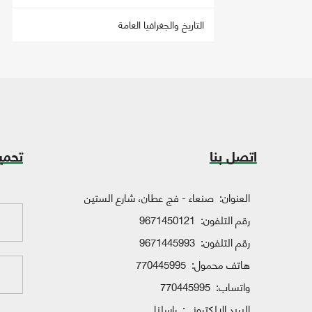
التاريخ والجغرافيا العامة
اتصل بنا
تحمي
العنوان:
صنعاء - فج عطان، شارع الستين
رقم التلفون:
9671450121
رقم التلفون:
9671445993
هاتف محمول:
770445995
واتساب:
770445995
البريد الإلكتروني:
راسلنا