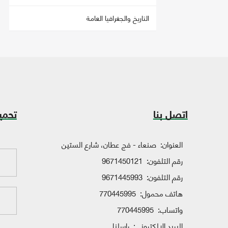
التاريخ والجغرافيا العامة
اتصل بنا
تحمي
العنوان:
صنعاء - فج عطان، شارع الستين
رقم التلفون:
9671450121
رقم التلفون:
9671445993
هاتف محمول:
770445995
واتساب:
770445995
البريد الإلكتروني:
راسلنا