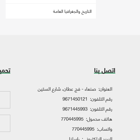
التاريخ والجغرافيا العامة
اتصل بنا
تحمي
العنوان:
صنعاء - فج عطان، شارع الستين
رقم التلفون:
9671450121
رقم التلفون:
9671445993
هاتف محمول:
770445995
واتساب:
770445995
البريد الإلكتروني:
راسلنا