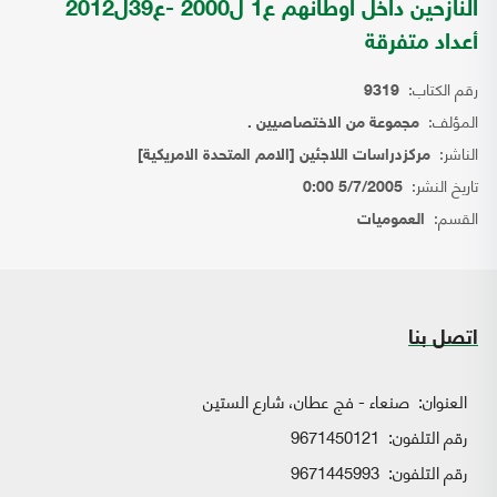
النازحين داخل اوطانهم ع1 ل2000 -ع39ل2012
أعداد متفرقة
رقم الكتاب:
9319
المؤلف:
مجموعة من الاختصاصيين .
الناشر:
مركزدراسات اللاجئين [الامم المتحدة الامريكية]
تاريخ النشر:
5/7/2005 0:00
القسم:
العموميات
اتصل بنا
العنوان:
صنعاء - فج عطان، شارع الستين
رقم التلفون:
9671450121
رقم التلفون:
9671445993