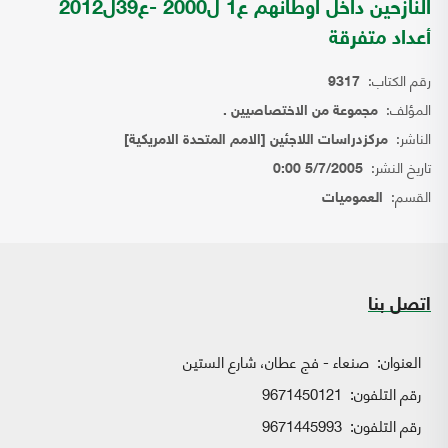
النازحين داخل اوطانهم ع1 ل2000 -ع39ل2012
أعداد متفرقة
رقم الكتاب:
9317
المؤلف:
مجموعة من الاختصاصيين .
الناشر:
مركزدراسات اللاجئين [الامم المتحدة الامريكية]
تاريخ النشر:
5/7/2005 0:00
القسم:
العموميات
اتصل بنا
العنوان:
صنعاء - فج عطان، شارع الستين
رقم التلفون:
9671450121
رقم التلفون:
9671445993