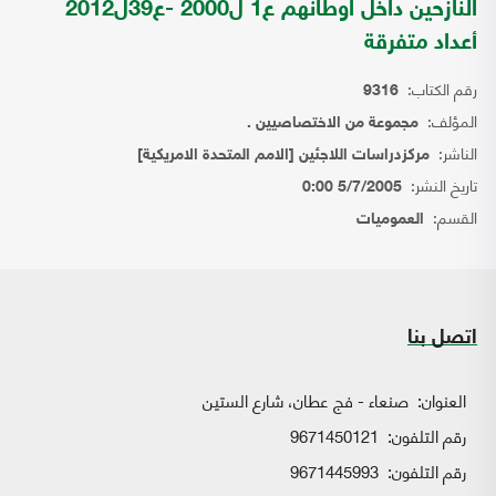
النازحين داخل اوطانهم ع1 ل2000 -ع39ل2012
أعداد متفرقة
رقم الكتاب:
9316
المؤلف:
مجموعة من الاختصاصيين .
الناشر:
مركزدراسات اللاجئين [الامم المتحدة الامريكية]
تاريخ النشر:
5/7/2005 0:00
القسم:
العموميات
اتصل بنا
العنوان:
صنعاء - فج عطان، شارع الستين
رقم التلفون:
9671450121
رقم التلفون:
9671445993