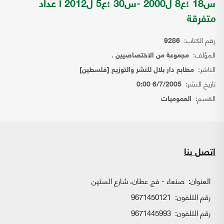
س18 ؛ع8 ل2000 -س30 ؛ع5 ل2012 أ عداد
متفرقة
رقم الكتاب:
9286
المؤلف:
مجموعة من الاختصاصيين .
الناشر:
مطابع دار بلال للنشر والتوزيع [فلسطين]
تاريخ النشر:
6/7/2005 0:00
القسم:
العموميات
اتصل بنا
العنوان:
صنعاء - فج عطان، شارع الستين
رقم التلفون:
9671450121
رقم التلفون:
9671445993