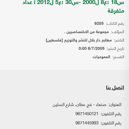
س18 ؛ع8 ل2000 -س30 ؛ع5 ل2012 أ عداد
متفرقة
رقم الكتاب:
9285
المؤلف:
مجموعة من الاختصاصيين .
الناشر:
مطابع دار بلال للنشر والتوزيع [فلسطين]
تاريخ النشر:
6/7/2005 0:00
القسم:
العموميات
اتصل بنا
العنوان:
صنعاء - فج عطان، شارع الستين
رقم التلفون:
9671450121
رقم التلفون:
9671445993