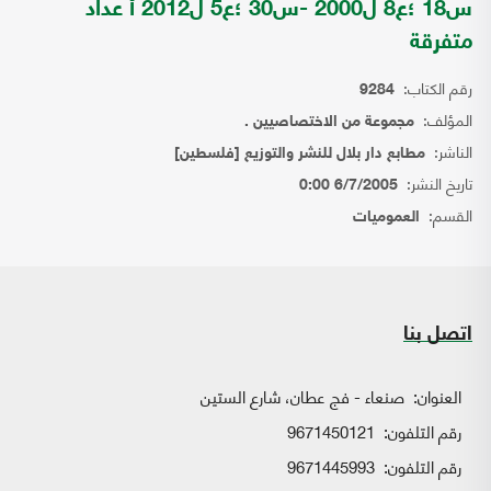
س18 ؛ع8 ل2000 -س30 ؛ع5 ل2012 أ عداد
متفرقة
رقم الكتاب:
9284
المؤلف:
مجموعة من الاختصاصيين .
الناشر:
مطابع دار بلال للنشر والتوزيع [فلسطين]
تاريخ النشر:
6/7/2005 0:00
القسم:
العموميات
اتصل بنا
العنوان:
صنعاء - فج عطان، شارع الستين
رقم التلفون:
9671450121
رقم التلفون:
9671445993