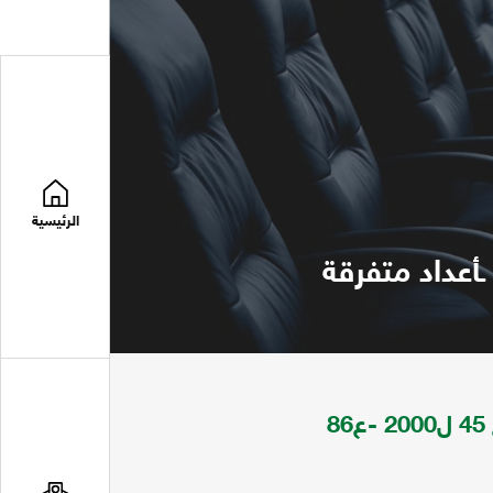
الرئيسية
مجلة الوطن تعني بشؤون المغتربين اليمنيون ع 45 ل2000 -ع86