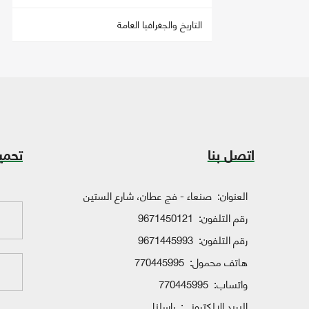
التاريخ والجغرافيا العامة
اتصل بنا
تحمي
العنوان:
صنعاء - فج عطان، شارع الستين
رقم التلفون:
9671450121
رقم التلفون:
9671445993
هاتف محمول:
770445995
واتساب:
770445995
البريد الإلكتروني:
راسلنا