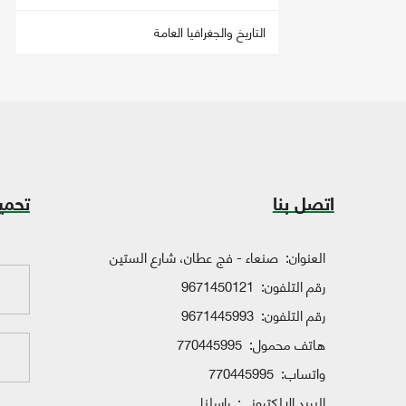
التاريخ والجغرافيا العامة
اتصل بنا
تحمي
العنوان:
صنعاء - فج عطان، شارع الستين
رقم التلفون:
9671450121
رقم التلفون:
9671445993
هاتف محمول:
770445995
واتساب:
770445995
البريد الإلكتروني:
راسلنا