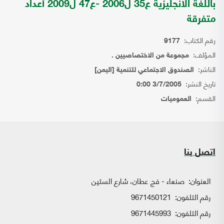
باللغة الانجليزية ع35 ل2006 -ع47 ل2009 أعداد
متفرقة
رقم الكتاب:
9177
المؤلف:
مجموعة من الاختصاصيين .
الناشر:
الصندوق الاجتماعي للتنمية [اليمن]
تاريخ النشر:
3/7/2005 0:00
القسم:
العموميات
اتصل بنا
العنوان:
صنعاء - فج عطان، شارع الستين
رقم التلفون:
9671450121
رقم التلفون:
9671445993