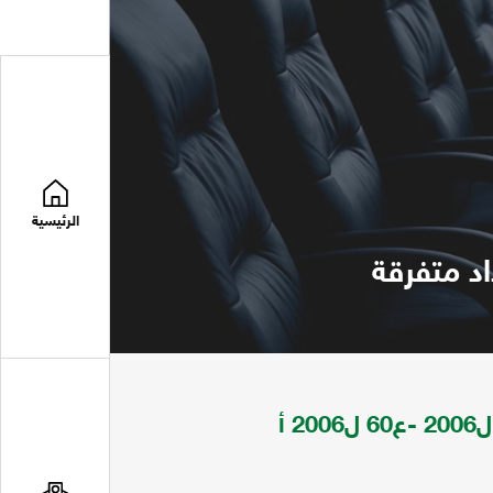
الرئيسية
الدبلوماسي تعني بالانب السياسية للدولة ع36 ل2006 -ع60 ل2006 أ