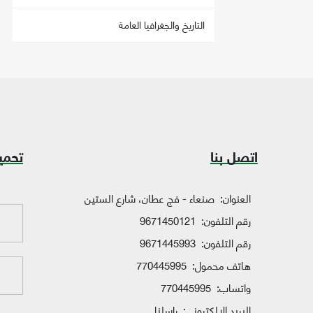
التاريخ والجغرافيا العامة
اتصل بنا
تحمي
العنوان:
صنعاء - فج عطان، شارع الستين
رقم التلفون:
9671450121
رقم التلفون:
9671445993
هاتف محمول:
770445995
واتساب:
770445995
البريد الإلكتروني:
راسلنا