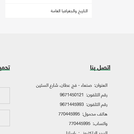
التاريخ والجغرافيا العامة
اتصل بنا
تحمي
العنوان:
صنعاء - فج عطان، شارع الستين
رقم التلفون:
9671450121
رقم التلفون:
9671445993
هاتف محمول:
770445995
واتساب:
770445995
البريد الإلكتروني:
راسلنا