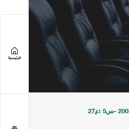
الرئيسية
مجلة اخبار المركز تعني باخبار المركز س1؛ع1 ل2003 -س5 ؛ع27