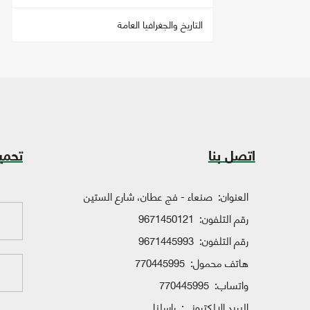
التاريخ والجغرافيا العامة
اتصل بنا
تحمي
العنوان:
صنعاء - فج عطان، شارع الستين
رقم التلفون:
9671450121
رقم التلفون:
9671445993
هاتف محمول:
770445995
واتساب:
770445995
البريد الإلكتروني:
راسلنا