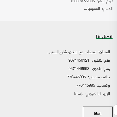
تاريخ النشر:
6/7/2005 0:00
القسم:
العموميات
اتصل بنا
العنوان:
صنعاء - فج عطان، شارع الستين
رقم التلفون:
9671450121
رقم التلفون:
9671445993
هاتف محمول:
770445995
واتساب:
770445995
البريد الإلكتروني:
راسلنا
راسلنا