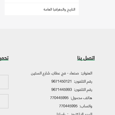
التاريخ والجغرافيا العامة
اتصل بنا
تحمي
العنوان:
صنعاء - فج عطان، شارع الستين
رقم التلفون:
9671450121
رقم التلفون:
9671445993
هاتف محمول:
770445995
واتساب:
770445995
البريد الإلكتروني:
راسلنا