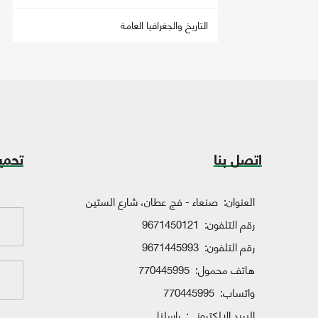
التاريخ والجغرافيا العامة
اتصل بنا
تحمي
العنوان:
صنعاء - فج عطان، شارع الستين
رقم التلفون:
9671450121
رقم التلفون:
9671445993
هاتف محمول:
770445995
واتساب:
770445995
البريد الإلكتروني:
راسلنا