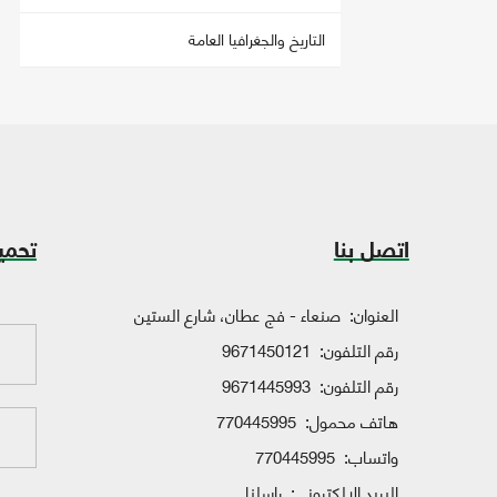
التاريخ والجغرافيا العامة
اتصل بنا
تحمي
العنوان:
صنعاء - فج عطان، شارع الستين
رقم التلفون:
9671450121
رقم التلفون:
9671445993
هاتف محمول:
770445995
واتساب:
770445995
البريد الإلكتروني:
راسلنا