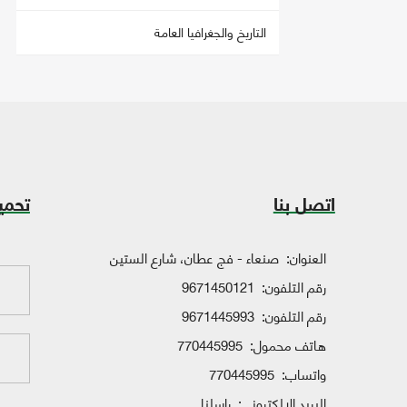
التاريخ والجغرافيا العامة
اتصل بنا
تحمي
العنوان:
صنعاء - فج عطان، شارع الستين
رقم التلفون:
9671450121
رقم التلفون:
9671445993
هاتف محمول:
770445995
واتساب:
770445995
البريد الإلكتروني:
راسلنا