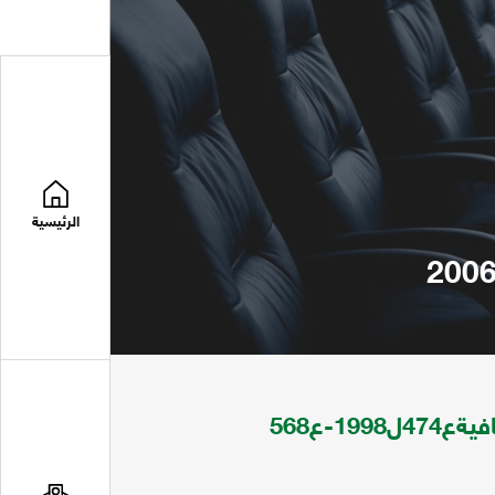
الرئيسية
مجلة العربي تعني بقضايا المعارف العامة والثقافيةع474ل1998-ع568