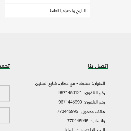
التاريخ والجغرافيا العامة
اتصل بنا
تحمي
العنوان:
صنعاء - فج عطان، شارع الستين
رقم التلفون:
9671450121
رقم التلفون:
9671445993
هاتف محمول:
770445995
واتساب:
770445995
البريد الإلكتروني:
راسلنا