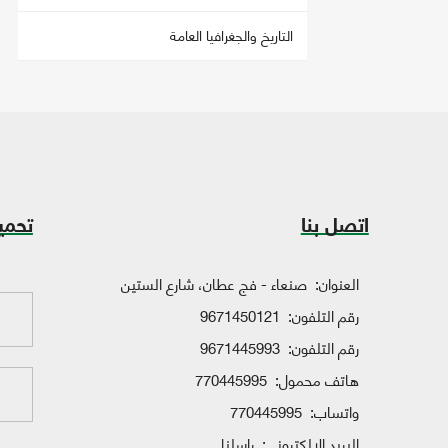
التاريخ والجغرافيا العامة
اتصل بنا
تحمي
العنوان:
صنعاء - فج عطان، شارع الستين
رقم التلفون:
9671450121
رقم التلفون:
9671445993
هاتف محمول:
770445995
واتساب:
770445995
البريد الإلكتروني:
راسلنا