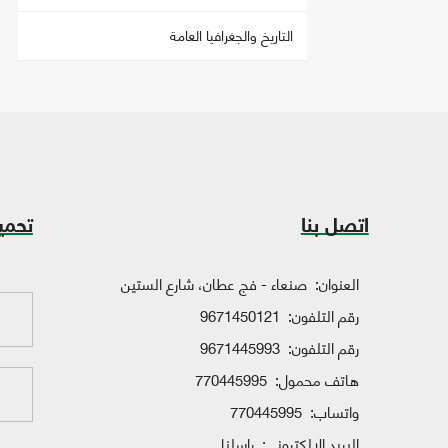
التاريخ والجغرافيا العامة
اتصل بنا
تحمي
العنوان:
صنعاء - فج عطان، شارع الستين
رقم التلفون:
9671450121
رقم التلفون:
9671445993
هاتف محمول:
770445995
واتساب:
770445995
البريد الإلكتروني:
راسلنا