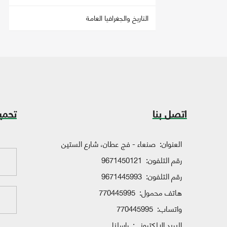
التاريخ والجغرافيا العامة
اتصل بنا
تحمي
العنوان:
صنعاء - فج عطان، شارع الستين
رقم التلفون:
9671450121
رقم التلفون:
9671445993
هاتف محمول:
770445995
واتساب:
770445995
البريد الإلكتروني:
راسلنا