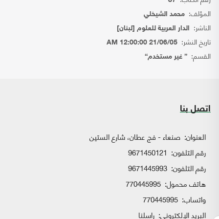
87
المؤلف:
محمد الشيخلي
الناشر:
الدار العربية للعلوم [لبنان]
تاريخ النشر:
21/06/05 12:00:00 AM
القسم:
{ غير مستخدم}
اتصل بنا
العنوان:
صنعاء - فج عطان، شارع الستين
رقم التلفون:
9671450121
رقم التلفون:
9671445993
هاتف محمول:
770445995
واتساب:
770445995
البريد الإلكتروني:
راسلنا