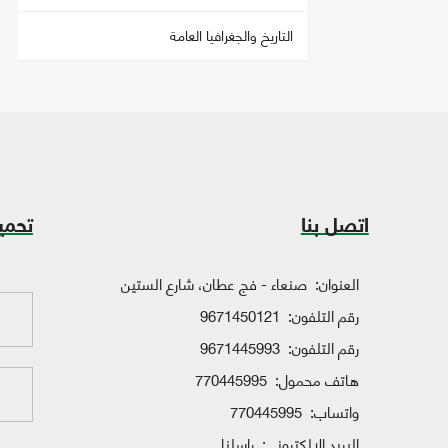
التاريخ والجغرافيا العامة
اتصل بنا
تحمي
العنوان:
صنعاء - فج عطان، شارع الستين
رقم التلفون:
9671450121
رقم التلفون:
9671445993
هاتف محمول:
770445995
واتساب:
770445995
البريد الإلكتروني:
راسلنا