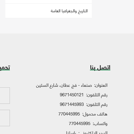
التاريخ والجغرافيا العامة
اتصل بنا
تحمي
العنوان:
صنعاء - فج عطان، شارع الستين
رقم التلفون:
9671450121
رقم التلفون:
9671445993
هاتف محمول:
770445995
واتساب:
770445995
البريد الإلكتروني:
راسلنا