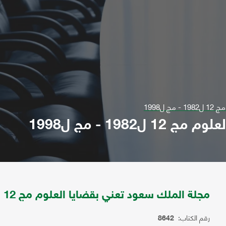
ل1998
19 - مج ل1998
مجلة الملك سعود تعني بقضايا العلوم مج 12 ل1982 - مج ل1998
رقم الكتاب:
8642