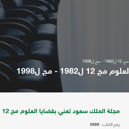
ل1998
19 - مج ل1998
مجلة الملك سعود تعني بقضايا العلوم مج 12 ل1982 - مج ل1998
رقم الكتاب:
8565