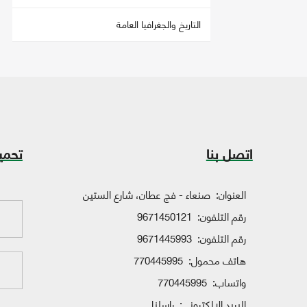
التاريخ والجغرافيا العامة
اتصل بنا
تحمي
العنوان:
صنعاء - فج عطان، شارع الستين
رقم التلفون:
9671450121
رقم التلفون:
9671445993
هاتف محمول:
770445995
واتساب:
770445995
البريد الإلكتروني:
راسلنا