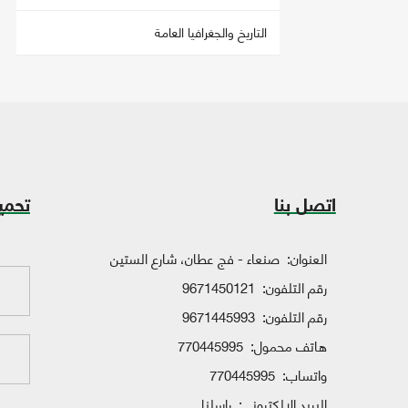
التاريخ والجغرافيا العامة
اتصل بنا
تحمي
العنوان:
صنعاء - فج عطان، شارع الستين
رقم التلفون:
9671450121
رقم التلفون:
9671445993
هاتف محمول:
770445995
واتساب:
770445995
البريد الإلكتروني:
راسلنا