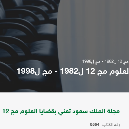
ل1998
19 - مج ل1998
مجلة الملك سعود تعني بقضايا العلوم مج 12 ل1982 - مج ل1998
رقم الكتاب:
8554