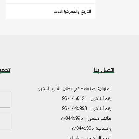
التاريخ والجغرافيا العامة
اتصل بنا
تحمي
العنوان:
صنعاء - فج عطان، شارع الستين
رقم التلفون:
9671450121
رقم التلفون:
9671445993
هاتف محمول:
770445995
واتساب:
770445995
البريد الإلكتروني:
راسلنا