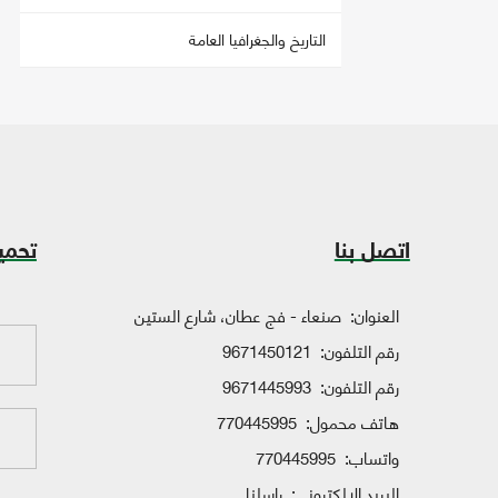
التاريخ والجغرافيا العامة
اتصل بنا
تحمي
العنوان:
صنعاء - فج عطان، شارع الستين
رقم التلفون:
9671450121
رقم التلفون:
9671445993
هاتف محمول:
770445995
واتساب:
770445995
البريد الإلكتروني:
راسلنا