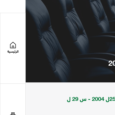
الرئيسية
مجلة تعني بقضايا العلوم الادارية - الاداري س 25ل 2004 - س 29 ل