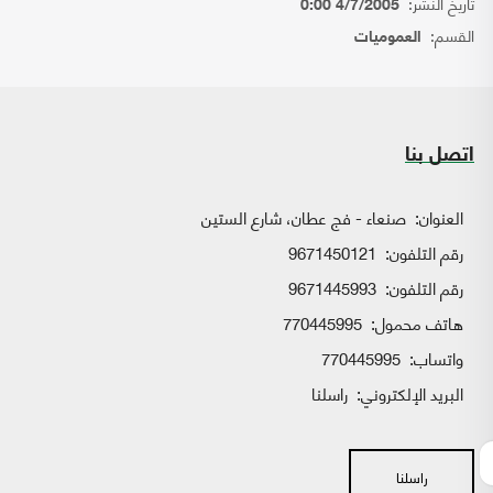
تاريخ النشر:
4/7/2005 0:00
القسم:
العموميات
اتصل بنا
العنوان:
صنعاء - فج عطان، شارع الستين
رقم التلفون:
9671450121
رقم التلفون:
9671445993
هاتف محمول:
770445995
واتساب:
770445995
البريد الإلكتروني:
راسلنا
راسلنا