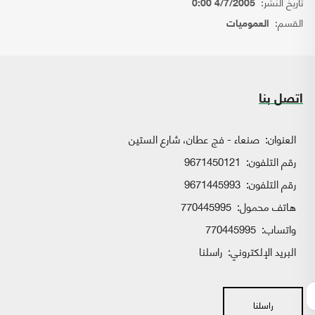
تاريخ النشر:
4/7/2005 0:00
القسم:
العموميات
اتصل بنا
العنوان:
صنعاء - فج عطان، شارع الستين
رقم التلفون:
9671450121
رقم التلفون:
9671445993
هاتف محمول:
770445995
واتساب:
770445995
البريد الإلكتروني:
راسلنا
راسلنا