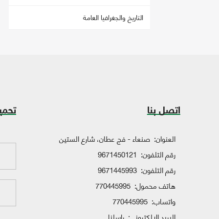
التاريخ والجغرافيا العامة
اتصل بنا
تحمي
العنوان:
صنعاء - فج عطان، شارع الستين
رقم التلفون:
9671450121
رقم التلفون:
9671445993
هاتف محمول:
770445995
واتساب:
770445995
البريد الإلكتروني:
راسلنا