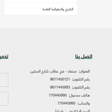
التاريخ والجغرافيا العامة
اتصل بنا
تحمي
العنوان:
صنعاء - فج عطان، شارع الستين
رقم التلفون:
9671450121
رقم التلفون:
9671445993
هاتف محمول:
770445995
واتساب:
770445995
البريد الإلكتروني:
راسلنا