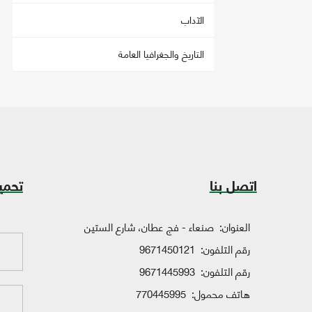
الآداب
التاريخ والجغرافيا العامة
اتصل بنا
تحمي
العنوان:
صنعاء - فج عطان، شارع الستين
رقم التلفون:
9671450121
رقم التلفون:
9671445993
هاتف محمول:
770445995