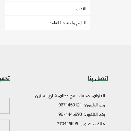
الآداب
التاريخ والجغرافيا العامة
اتصل بنا
تحمي
العنوان:
صنعاء - فج عطان، شارع الستين
رقم التلفون:
9671450121
رقم التلفون:
9671445993
هاتف محمول:
770445995