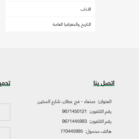
الآداب
التاريخ والجغرافيا العامة
اتصل بنا
تحمي
العنوان:
صنعاء - فج عطان، شارع الستين
رقم التلفون:
9671450121
رقم التلفون:
9671445993
هاتف محمول:
770445995