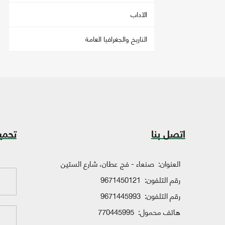
الآداب
التاريخ والجغرافيا العامة
اتصل بنا
تحمي
العنوان:
صنعاء - فج عطان، شارع الستين
رقم التلفون:
9671450121
رقم التلفون:
9671445993
هاتف محمول:
770445995