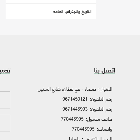
التاريخ والجغرافيا العامة
اتصل بنا
تحمي
العنوان:
صنعاء - فج عطان، شارع الستين
رقم التلفون:
9671450121
رقم التلفون:
9671445993
هاتف محمول:
770445995
واتساب:
770445995
البريد الإلكتروني:
راسلنا