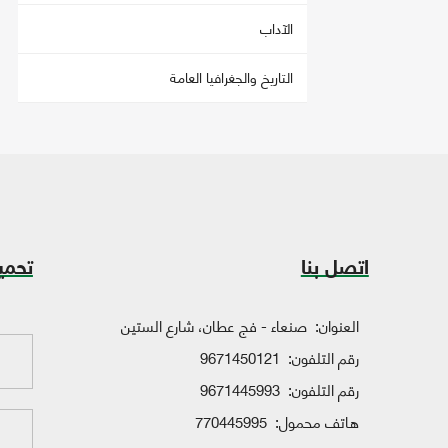
الآداب
التاريخ والجغرافيا العامة
اتصل بنا
تحمي
العنوان:
صنعاء - فج عطان، شارع الستين
رقم التلفون:
9671450121
رقم التلفون:
9671445993
هاتف محمول:
770445995