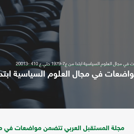
لوم السياسية ابتدا من ع7-1979 حتي ع 410 -20013
مجلة المستقبل العربي تتضمن مواضعات في مج