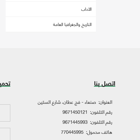
الآداب
التاريخ والجغرافيا العامة
اتصل بنا
تحمي
العنوان:
صنعاء - فج عطان، شارع الستين
رقم التلفون:
9671450121
رقم التلفون:
9671445993
هاتف محمول:
770445995