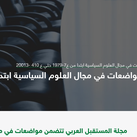
لوم السياسية ابتدا من ع7-1979 حتي ع 410 -20013
مجلة المستقبل العربي تتضمن مواضعات في مج