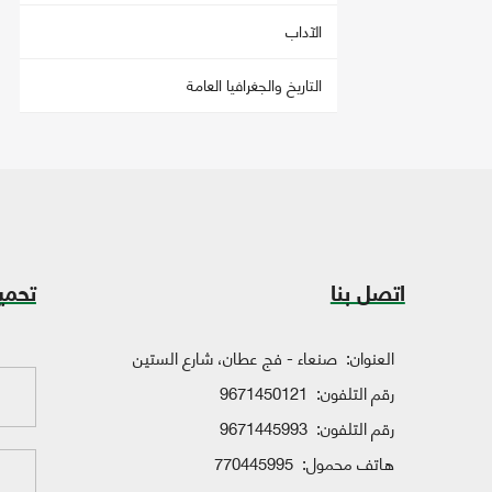
الآداب
التاريخ والجغرافيا العامة
اتصل بنا
تحمي
العنوان:
صنعاء - فج عطان، شارع الستين
رقم التلفون:
9671450121
رقم التلفون:
9671445993
هاتف محمول:
770445995