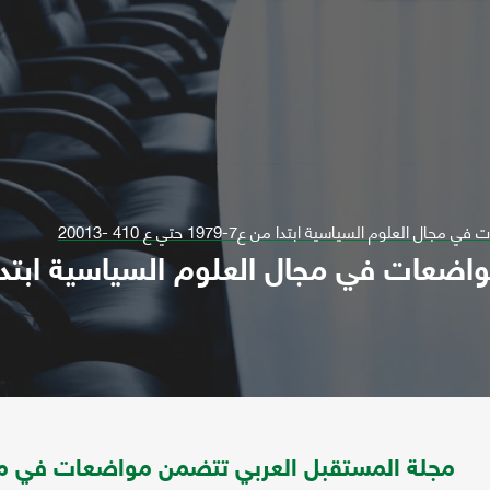
لوم السياسية ابتدا من ع7-1979 حتي ع 410 -20013
مجلة المستقبل العربي تتضمن مواضعات في مج