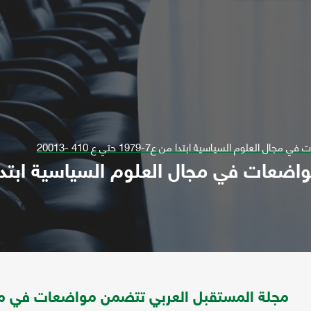
لوم السياسية ابتدا من ع7-1979 حتي ع 410 -20013
مجلة المستقبل العربي تتضمن مواضعات في مج