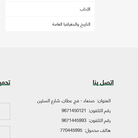
الآداب
التاريخ والجغرافيا العامة
اتصل بنا
تحمي
العنوان:
صنعاء - فج عطان، شارع الستين
رقم التلفون:
9671450121
رقم التلفون:
9671445993
هاتف محمول:
770445995