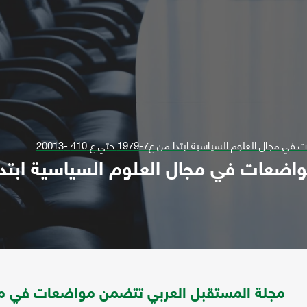
لوم السياسية ابتدا من ع7-1979 حتي ع 410 -20013
مجلة المستقبل العربي تتضمن مواضعات في مج