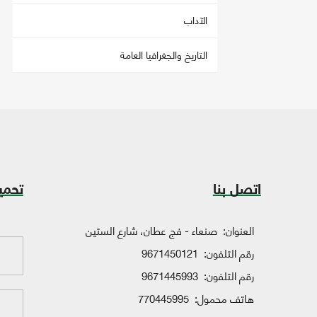
الآداب
التاريخ والجغرافيا العامة
اتصل بنا
تحمي
العنوان:
صنعاء - فج عطان، شارع الستين
رقم التلفون:
9671450121
رقم التلفون:
9671445993
هاتف محمول:
770445995