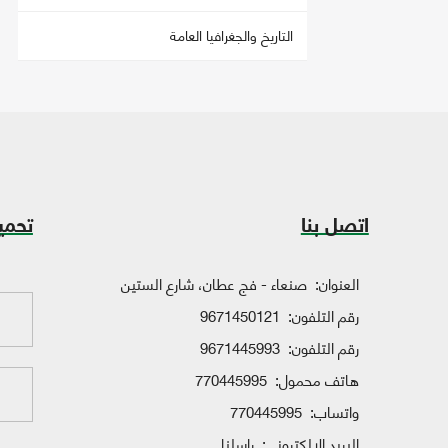
التاريخ والجغرافيا العامة
اتصل بنا
تحمي
العنوان:
صنعاء - فج عطان، شارع الستين
رقم التلفون:
9671450121
رقم التلفون:
9671445993
هاتف محمول:
770445995
واتساب:
770445995
البريد الإلكتروني:
راسلنا