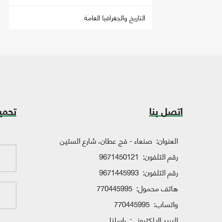
التاريخ والجغرافيا العامة
اتصل بنا
تحمي
العنوان:
صنعاء - فج عطان، شارع الستين
رقم التلفون:
9671450121
رقم التلفون:
9671445993
هاتف محمول:
770445995
واتساب:
770445995
البريد الإلكتروني:
راسلنا